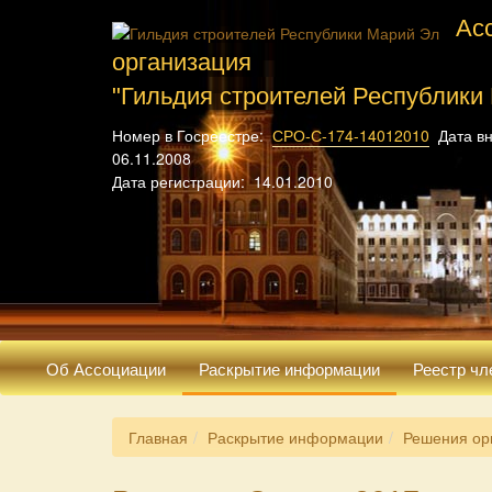
Ас
организация
"Гильдия строителей Республики
Номер в Госреестре:
СРО-С-174-14012010
Дата вн
06.11.2008
Дата регистрации: 14.01.2010
Об Ассоциации
Раскрытие информации
Реестр чл
Главная
Раскрытие информации
Решения ор