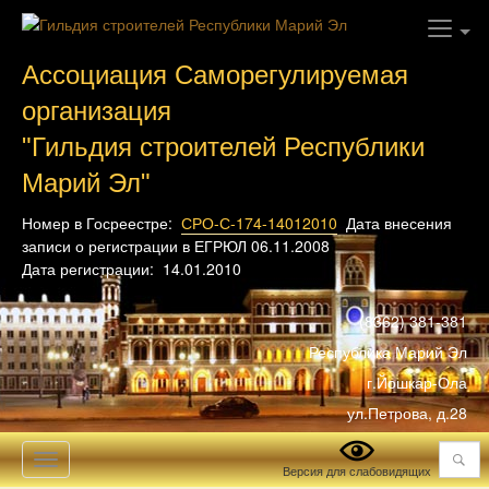
Ассоциация Саморегулируемая
организация
"Гильдия строителей Республики
Марий Эл"
Номер в Госреестре:
СРО-С-174-14012010
Дата внесения
записи о регистрации в ЕГРЮЛ 06.11.2008
Дата регистрации: 14.01.2010
(8362) 381-381
Республика Марий Эл
г.Йошкар-Ола
ул.Петрова, д.28
Поиск
Toggle
Версия для слабовидящих
navigation