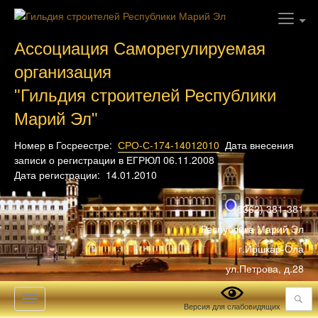
Ассоциация Саморегулируемая
организация
"Гильдия строителей Республики
Марий Эл"
Номер в Госреестре:
СРО-С-174-14012010
Дата внесения
записи о регистрации в ЕГРЮЛ 06.11.2008
Дата регистрации: 14.01.2010
(8362) 381-381
Республика Марий Эл
г.Йошкар-Ола
ул.Петрова, д.28
Поиск
Toggle
Версия для слабовидящих
navigation