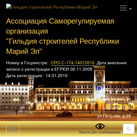
Ассоциация Саморегулируемая
организация
"Гильдия строителей Республики
Марий Эл"
Номер в Госреестре:
СРО-С-174-14012010
Дата внесения
записи о регистрации в ЕГРЮЛ 06.11.2008
Дата регистрации: 14.01.2010
(8362) 381-381
Республика Марий Эл
г.Йошкар-Ола
ул.Петрова, д.28
Поиск
Toggle
Версия для слабовидящих
navigation