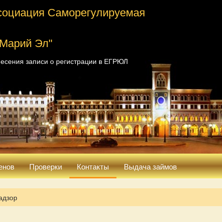
социация Саморегулируемая
 Марий Эл"
есения записи о регистрации в ЕГРЮЛ
енов
Проверки
Контакты
Выдача займов
адзор