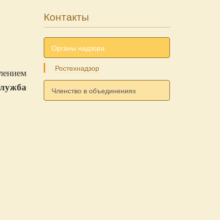
Контакты
Органы надзора
Ростехнадзор
лением
служба
Членство в объединениях