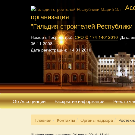
Ас
организация
"Гильдия строителей Республики
Номер в Госреестре:
СРО-С-174-14012010
Дата вн
06.11.2008
Дата регистрации: 14.01.2010
Об Ассоциации
Раскрытие информации
Реестр чл
Главная
Контакты
Органы надзора
Ростехн
Информация создана: 24 июня 2014, 15:41