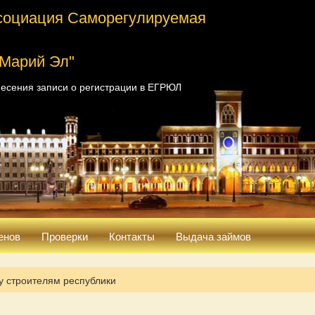
социация Саморегулируемая
 Марий Эл"
есения записи о регистрации в ЕГРЮЛ
енов
Проверки
Контакты
Выдача займов
у строителям республики