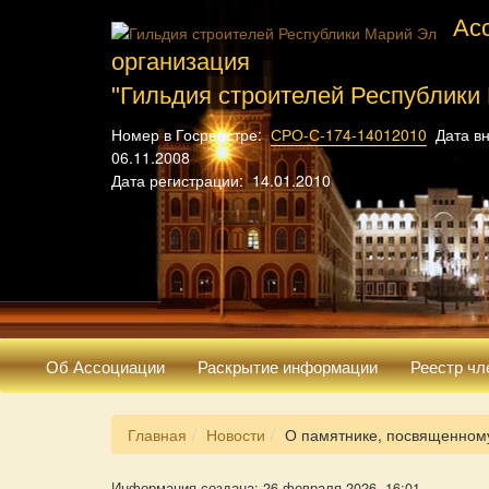
Ас
организация
"Гильдия строителей Республики
Номер в Госреестре:
СРО-С-174-14012010
Дата вн
06.11.2008
Дата регистрации: 14.01.2010
Об Ассоциации
Раскрытие информации
Реестр чл
Главная
Новости
О памятнике, посвященном
Информация создана: 26 февраля 2026, 16:01