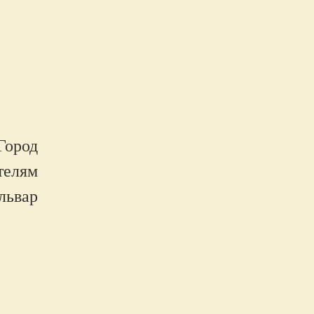
Город
елям
львар