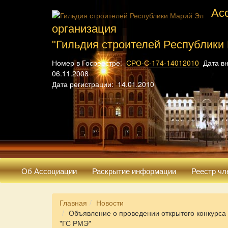
Ас
организация
"Гильдия строителей Республики
Номер в Госреестре:
СРО-С-174-14012010
Дата вн
06.11.2008
Дата регистрации: 14.01.2010
Об Ассоциации
Раскрытие информации
Реестр чл
Главная
Новости
Объявление о проведении открытого конкурса
"ГС РМЭ"