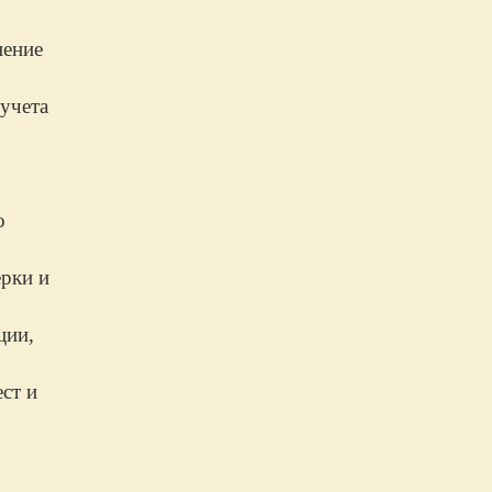
нение
 учета
о
ерки и
ции,
ст и