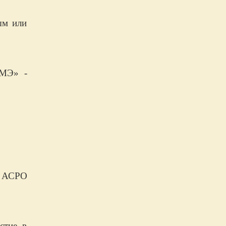
ым или
РМЭ» -
а АСРО
стие в