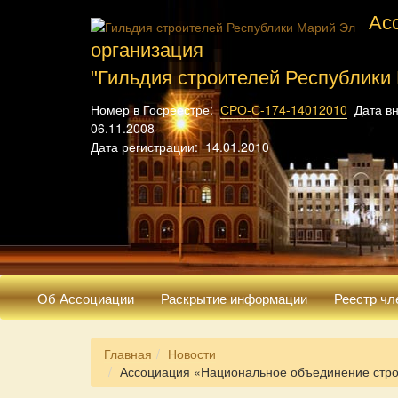
Ас
организация
"Гильдия строителей Республики
Номер в Госреестре:
СРО-С-174-14012010
Дата вн
06.11.2008
Дата регистрации: 14.01.2010
Об Ассоциации
Раскрытие информации
Реестр чл
Главная
Новости
Ассоциация «Национальное объединение стро