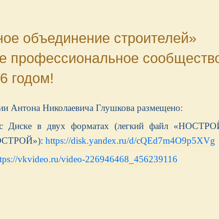
ое объединение строителей»
ое профессиональное сообщество
 годом!
ии Антона Николаевича Глушкова размещено:
кс Диске в двух форматах (легкий файл «НОСТРО
«НОСТРОЙ»):
https://disk.yandex.ru/d/cQEd7m4O9p5XVg
ttps://vkvideo.ru/video-226946468_456239116